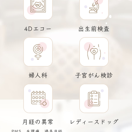
4Dエコー
出生前検査
婦人科
子宮がん検診
月経の異常
レディースドッグ
PMS、生理痛、
過多月経,