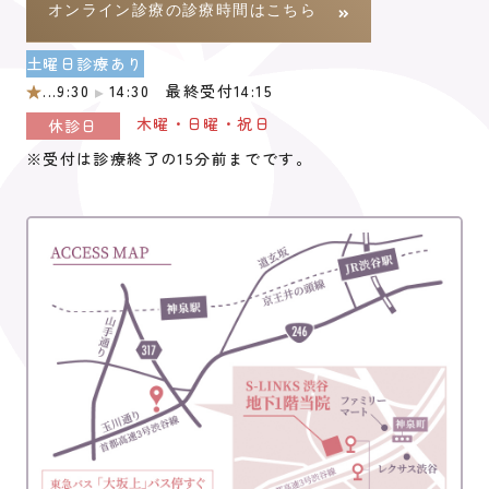
オンライン診療の診療時間はこちら
2024.12.17
お知らせ
土曜日診療あり
RSウィルス母子免疫ワクチンはじめます
★
...9:30
14:30 最終受付14:15
木曜・日曜・祝日
休診日
2024.09.30
お知らせ
※受付は診療終了の15分前までです。
オンライン診療における「保険診療」終了のお知らせ
2024.07.16
お知らせ
子宮頸がん予防ワクチンのキャッチアップ接種の期限について
2024.06.11
お知らせ
目黒区子宮がん検診を受診される方へ
2024.02.16
お知らせ
オンライン診療 土曜日終了のお知らせ