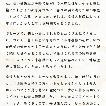
た。長い妊娠生活を経て命がけで出産に挑み、やっと胸に
抱いたわが子の顔を見つめる、喜びの涙に満ちた母の眼差
しをたくさん見てきました。それは、産婦人科医になって
本当によかったと思える瞬間でもありました。
でも一方で、悲しい涙に暮れる姿もたくさん見てきまし
た。つらく、苦しい思いをされている患者様の心に、いつ
か希望の虹がかかる日が来ますように。そっと傍でそう祈
り続けた日々もありました。今後はこれまでの経験を基
に、一人ひとりの患者様にもっと近い存在として、地域医
療に貢献していきたいと思っております。
産婦人科というと、なかなか敷居が高く、待ち時間も長い
という印象をお持ちの方もいらっしゃるかもしれません。
ホテルのような落ち着いた空間の中、少ない待ち時間でプ
ライバシーに最大限配慮した、「あなたのプライベートク
リニック」をめざします。毎日慌ただしい日々をお過ごし