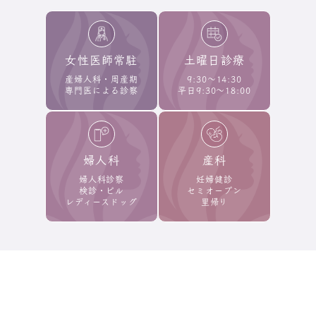
女性医師常駐
土曜日診療
産婦人科・周産期
9:30～14:30
専門医による診察
平日9:30～18:00
婦人科
産科
婦人科診察
妊婦健診
検診・ピル
セミオープン
レディースドッグ
里帰り