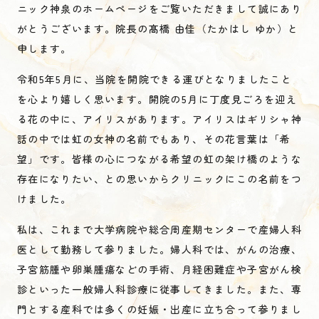
ニック神泉のホームページをご覧いただきまして誠にあり
がとうございます。院長の髙橋 由佳（たかはし ゆか）と
申します。
令和5年5月に、当院を開院できる運びとなりましたこと
を心より嬉しく思います。開院の5月に丁度見ごろを迎え
る花の中に、アイリスがあります。アイリスはギリシャ神
話の中では虹の女神の名前でもあり、その花言葉は「希
望」です。皆様の心につながる希望の虹の架け橋のような
存在になりたい、との思いからクリニックにこの名前をつ
けました。
私は、これまで大学病院や総合周産期センターで産婦人科
医として勤務して参りました。婦人科では、がんの治療、
子宮筋腫や卵巣腫瘍などの手術、月経困難症や子宮がん検
診といった一般婦人科診療に従事してきました。また、専
門とする産科では多くの妊娠・出産に立ち合って参りまし