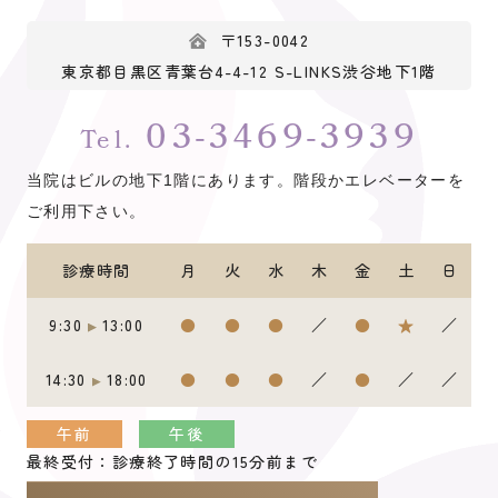
〒153-0042
2025.12.09
お知らせ
東京都目黒区青葉台4-4-12 S-LINKS渋谷地下1階
超音波検査価格改定のお知らせ
03-3469-3939
Tel.
2025.09.26
お知らせ
当院はビルの地下1階にあります。階段かエレベーターを
「待ち時間」について
ご利用下さい。
2025.09.26
お知らせ
診療時間
月
火
水
木
金
土
日
「付き添い」に関するお願い
9:30
13:00
●
●
●
／
●
★
／
2025.05.27
お知らせ
14:30
18:00
●
●
●
／
●
／
／
令和７年度 目黒区子宮がん検診が始まります。
午前
午後
2025.04.22
お知らせ
最終受付：診療終了時間の15分前まで
ゴールデンウィーク中の診療について