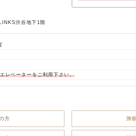
-LINKS渋谷地下1階
ば
かエレベーターをご利用下さい。
の方
渋