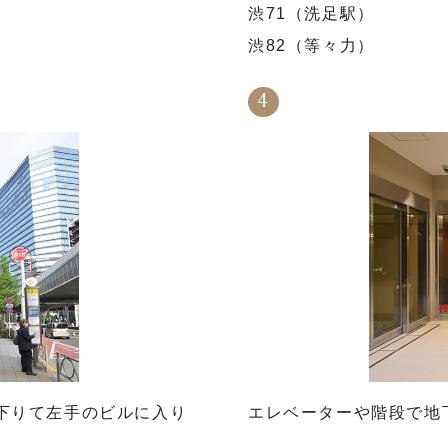
渋71（洗足駅）
渋82（等々力）
下りて左手のビルに入り
エレベーターや階段で地