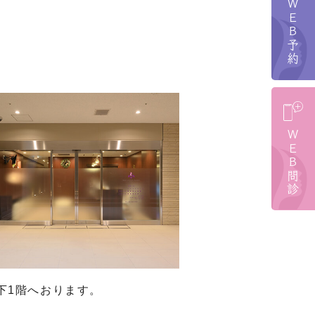
ＷＥＢ予約
ＷＥＢ問診
下1階へおります。