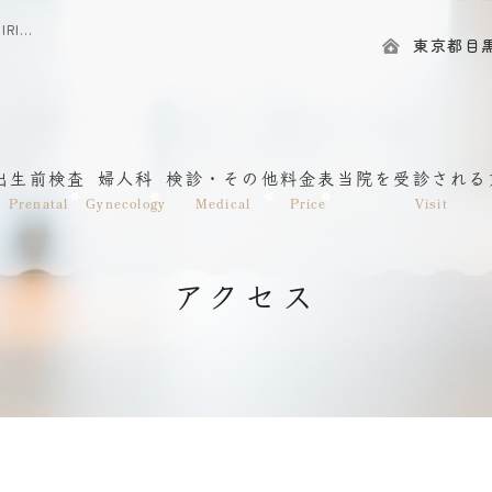
アクセス｜渋谷・神泉｜目黒区の産婦人科｜一般社団法人愛和会 IRISレディースクリニック神泉
東京都目黒区
出生前検査
婦人科
検診・その他
料金表
当院を受診される
Prenatal
Gynecology
Medical
Price
Visit
アクセス