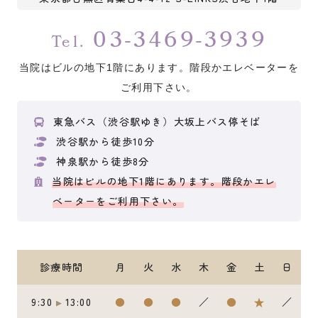
03-3469-3939
Tel.
当院はビルの地下1階にあります。階段かエレベーターを
ご利用下さい。
東急バス（渋谷駅ゆき）大坂上バス停そば
渋谷駅から徒歩10分
神泉駅から徒歩8分
当院はビルの地下1階にあります。階段かエレ
ベーターをご利用下さい。
診療時間
月
火
水
木
金
土
日
9:30
13:00
●
●
●
／
●
★
／