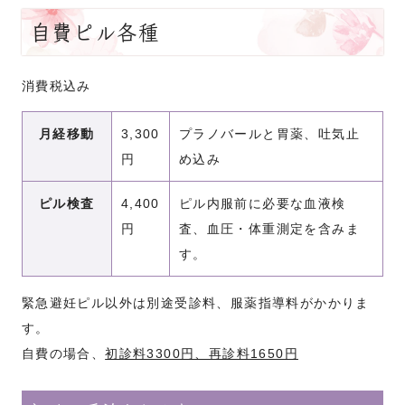
自費ピル各種
消費税込み
月経移動
3,300
プラノバールと胃薬、吐気止
円
め込み
ピル検査
4,400
ピル内服前に必要な血液検
円
査、血圧・体重測定を含みま
す。
緊急避妊ピル以外は別途受診料、服薬指導料がかかりま
す。
自費の場合、
初診料3300円、再診料1650円