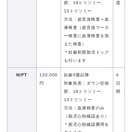
群、18トリソミー、
度
13トリソミー
方法：超音波検査＋血
液検査（超音波マーカ
ー検査に血液検査を加
えた検査）
＊妊娠初期胎児ドッグ
も行います
NIPT
130,000
妊娠9週以降
4
円
対象疾患：ダウン症候
日
群、18トリソミー、
間
13トリソミー
方法：血液検査のみ
（胎児心拍確認あり）
＊胎児心拍確認費用を