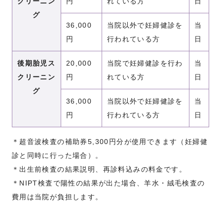
クリーニン
円
れている方
日
グ
36,000
当院以外で妊婦健診を
当
円
行われている方
日
後期胎児ス
20,000
当院で妊婦健診を行わ
当
クリーニン
円
れている方
日
グ
36,000
当院以外で妊婦健診を
当
円
行われている方
日
＊超音波検査の補助券5,300円分が使用できます（妊婦健
診と同時に行った場合）。
＊出生前検査の結果説明、再診料込みの料金です。
＊NIPT検査で陽性の結果が出た場合、羊水・絨毛検査の
費用は当院が負担します。