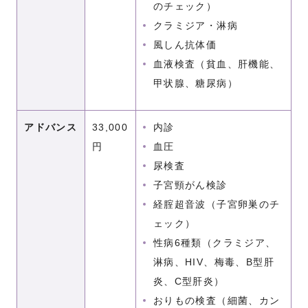
のチェック）
クラミジア・淋病
風しん抗体価
血液検査（貧血、肝機能、
甲状腺、糖尿病）
アドバンス
33,000
内診
円
血圧
尿検査
子宮頸がん検診
経腟超音波（子宮卵巣のチ
ェック）
性病6種類（クラミジア、
淋病、HIV、梅毒、B型肝
炎、C型肝炎）
おりもの検査（細菌、カン