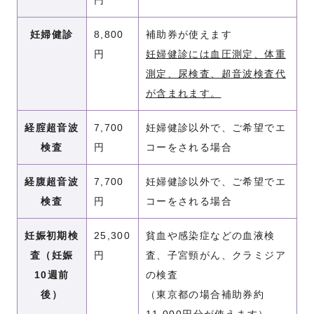
妊婦健診
8,800
補助券が使えます
円
妊婦健診には血圧測定、体重
測定、尿検査、超音波検査代
が含まれます。
経腟超音波
7,700
妊婦健診以外で、ご希望でエ
検査
円
コーをされる場合
経腹超音波
7,700
妊婦健診以外で、ご希望でエ
検査
円
コーをされる場合
妊娠初期検
25,300
貧血や感染症などの血液検
査（妊娠
円
査、子宮頸がん、クラミジア
10週前
の検査
後）
（東京都の場合補助券約
11,000円分が使えます）