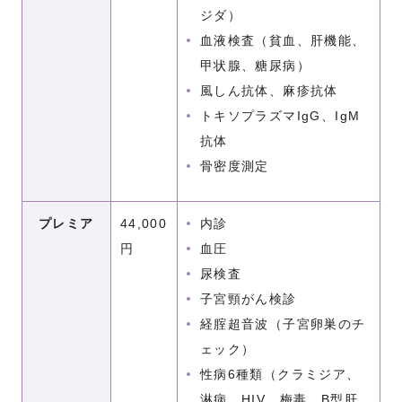
ジダ）
血液検査（貧血、肝機能、
甲状腺、糖尿病）
風しん抗体、麻疹抗体
トキソプラズマIgG、IgM
抗体
骨密度測定
プレミア
44,000
内診
円
血圧
尿検査
子宮頸がん検診
経腟超音波（子宮卵巣のチ
ェック）
性病6種類（クラミジア、
淋病、HIV、梅毒、B型肝