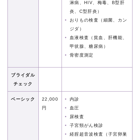
淋病、HIV、梅毒、B型肝
炎、C型肝炎）
おりもの検査（細菌、カン
ジダ）
血液検査（貧血、肝機能、
甲状腺、糖尿病）
骨密度測定
ブライダル
チェック
ベーシック
22,000
内診
円
血圧
尿検査
子宮頸がん検診
経腟超音波検査（子宮卵巣