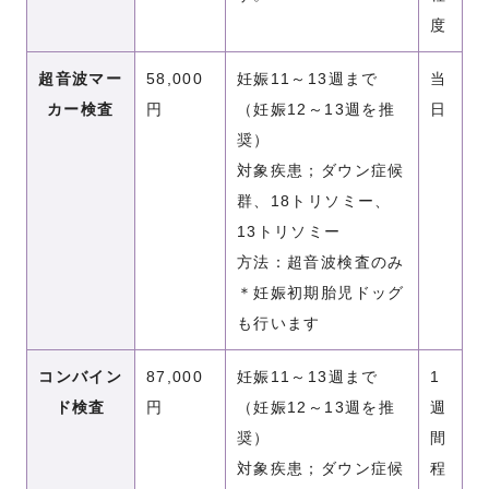
度
超音波マー
58,000
妊娠11～13週まで
当
カー検査
円
（妊娠12～13週を推
日
奨）
対象疾患；ダウン症候
群、18トリソミー、
13トリソミー
方法：超音波検査のみ
＊妊娠初期胎児ドッグ
も行います
コンバイン
87,000
妊娠11～13週まで
1
ド検査
円
（妊娠12～13週を推
週
奨）
間
対象疾患；ダウン症候
程