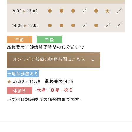
9:30
13:00
●
●
●
／
●
★
／
14:30
18:00
●
●
●
／
●
／
／
午前
午後
最終受付：診療終了時間の15分前まで
オンライン診療の診療時間はこちら
土曜日診療あり
★
...9:30
14:30 最終受付14:15
木曜・日曜・祝日
休診日
※受付は診療終了の15分前までです。