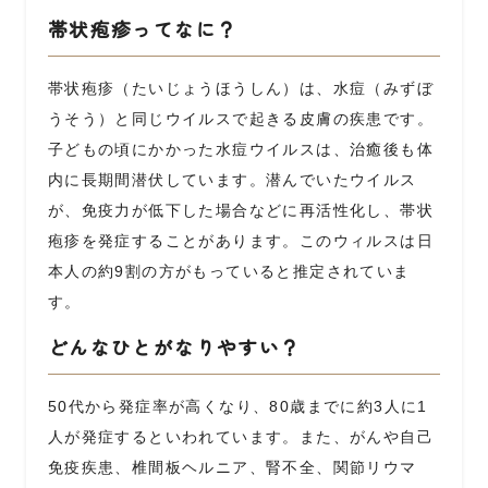
帯状疱疹ってなに？
帯状疱疹（たいじょうほうしん）は、水痘（みずぼ
うそう）と同じウイルスで起きる皮膚の疾患です。
子どもの頃にかかった水痘ウイルスは、治癒後も体
内に長期間潜伏しています。潜んでいたウイルス
が、免疫力が低下した場合などに再活性化し、帯状
疱疹を発症することがあります。このウィルスは日
本人の約
9
割の方がもっていると推定されていま
す。
どんなひとがなりやすい？
50
代から発症率が高くなり、
80
歳までに約
3
人に
1
人が発症するといわれています。また、がんや自己
免疫疾患、椎間板ヘルニア、腎不全、関節リウマ