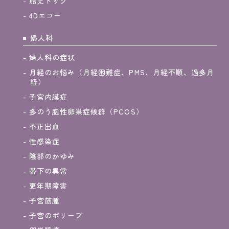
胎児ドッグ
4Dエコー
婦人科
婦人科の症状
月経のお悩み（月経困難症、PMS、月経不順、過多月
経）
子宮内膜症
多のう胞性卵巣症候群（PCOS）
不正出血
性感染症
陰部のかゆみ
帯下の異常
更年期障害
子宮筋腫
子宮のポリープ