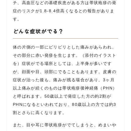
チ、高血圧などの基礎疾患がある方は帯状疱疹の発
症のリスクが
1.8-8.4
倍高くなるとの報告がありま
す。
どんな症状がでる？
体の片側の一部にピリピリとした痛みがあらわれ、
その部分に赤い発疹を生じます。（添付のイラスト
を）症状がでる場所としては、上半身が多いです
が、顔面や目、頭部にでることもあります。皮膚の
症状が治った後も、痛みが残る場合があり、
3
ヶ月
以上痛みが続くのものは帯状疱疹後神経痛（
PHN
）
と呼ばれます。
50
歳以上で発症した方の約
2
割が
PHN
になるといわれており、
80
歳以上の方では約
3
割とさらに高くなります。
また、目や耳に帯状疱疹がでてしまうと、めまいや