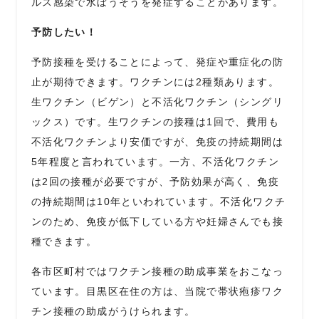
ルス感染で水ぼうそうを発症することがあります。
予防したい！
予防接種を受けることによって、発症や重症化の防
止が期待できます。ワクチンには
2
種類あります。
生ワクチン（ビゲン）と不活化ワクチン（シングリ
ックス）です。生ワクチンの接種は
1
回で、費用も
不活化ワクチンより安価ですが、免疫の持続期間は
5
年程度と言われています。一方、不活化ワクチン
は
2
回の接種が必要ですが、予防効果が高く、免疫
の持続期間は
10
年といわれています。不活化ワクチ
ンのため、免疫が低下している方や妊婦さんでも接
種できます。
各市区町村ではワクチン接種の助成事業をおこなっ
ています。目黒区在住の方は、当院で帯状疱疹ワク
チン接種の助成がうけられます。