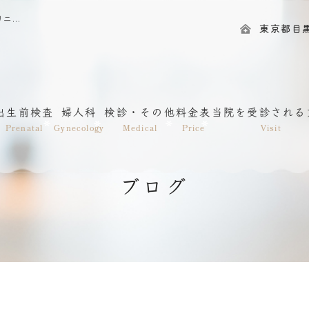
2024年3月｜渋谷・神泉｜目黒区の産婦人科｜IRISレディースクリニック神泉
東京都目黒区
出生前検査
婦人科
検診・その他
料金表
当院を受診される
Prenatal
Gynecology
Medical
Price
Visit
ブログ