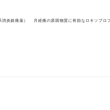
系消炎鎮痛薬） 月経痛の原因物質に有効なロキソプロ