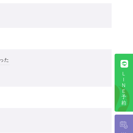
った
ＬＩＮＥ予約