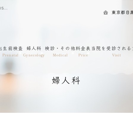
婦人科｜渋谷・神泉｜目黒区の産婦人科｜一般社団法人愛和会 IRISレディースクリニック神泉
東京都目黒区
出生前検査
婦人科
検診・その他
料金表
当院を受診される
Prenatal
Gynecology
Medical
Price
Visit
婦人科