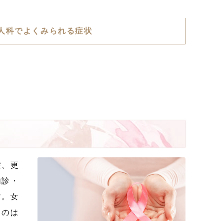
人科でよくみられる症状
症、更
内診・
す。女
るのは