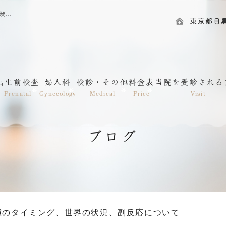
HPVワクチン接種のタイミング、世界の状況、副反応について｜渋谷・神泉｜目黒区の産婦人科｜IRISレディースクリニック神泉
東京都目黒区
出生前検査
婦人科
検診・その他
料金表
当院を受診される
Prenatal
Gynecology
Medical
Price
Visit
ブログ
種のタイミング、世界の状況、副反応について