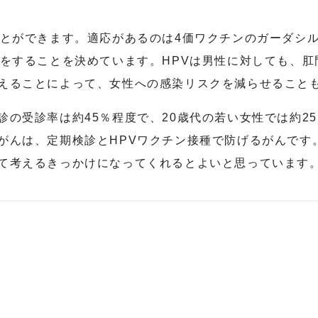
とができます。適応があるのは
4
価ワクチンのガーダシ
をすることを決めています。
HPV
は男性に対しても、肛
えることによって、女性への感染リスクを減らせること
診の受診率は約
45
％程度で、
20
歳代の若い女性では約
25
がんは、定期検診と
HPV
ワクチン接種で防げるがんです
て考えるきっかけになってくれるとよいと思っています