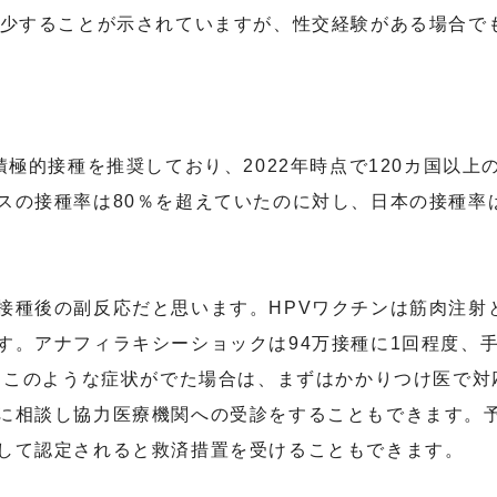
少することが示されていますが、性交経験がある場合で
積極的接種を推奨しており、
2022
年時点で
120
カ国以上
スの接種率は
80
％を超えていたのに対し、日本の接種率
接種後の副反応だと思います。
HPV
ワクチンは筋肉注射
す。アナフィラキシーショックは
94
万接種に
1
回程度、
。このような症状がでた場合は、まずはかかりつけ医で対
に相談し協力医療機関への受診をすることもできます。
して認定されると救済措置を受けることもできます。