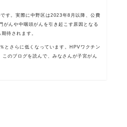
ルです。実際に中野区は
2023
年
8
月以降、公費
門がんや中咽頭がんを引き起こす原因となる
も期待されます。
％とさらに低くなっています。
HPV
ワクチン
。このブログを読んで、みなさんが子宮がん
。