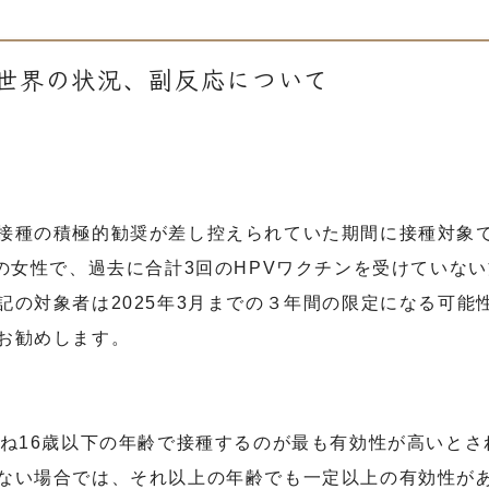
、世界の状況、副反応について
接種の積極的勧奨が差し控えられていた期間に接種対象
の女性で、過去に合計
3
回の
HPV
ワクチンを受けていない
記の対象者は
2025
年
3
月までの３年間の限定になる可能
お勧めします。
ね
16
歳以下の年齢で接種するのが最も有効性が高いとさ
ない場合では、それ以上の年齢でも一定以上の有効性が