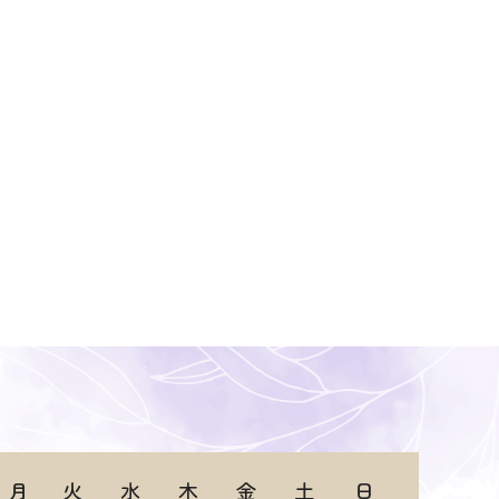
月
火
水
木
金
土
日