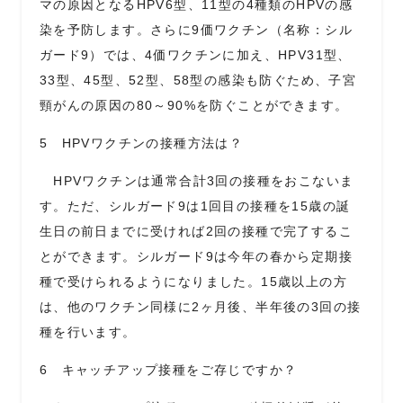
マの原因となる
HPV6
型、
11
型の
4
種類の
HPV
の感
染を予防します。さらに
9
価ワクチン（名称：シル
ガード
9
）では、
4
価ワクチンに加え、
HPV
31
型、
33
型、
45
型、
52
型、
58
型の感染も防ぐため、子宮
頸がんの原因の
80
～
90%
を防ぐことができます。
5 HPVワクチンの接種方法は？
HPVワクチンは通常合計3回の接種をおこないま
す。ただ、シルガード9は1回目の接種を15歳の誕
生日の前日までに受ければ2回の接種で完了するこ
とができます。シルガード9は今年の春から定期接
種で受けられるようになりました。15歳以上の方
は、他のワクチン同様に2ヶ月後、半年後の3回の接
種を行います。
6 キャッチアップ接種をご存じですか？