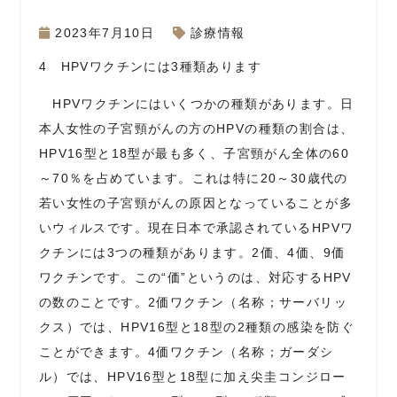
2023年7月10日
診療情報
4 HPVワクチンには3種類あります
HPV
ワクチンにはいくつかの種類があります。日
本人女性の子宮頸がんの方の
HPV
の種類の割合は、
HPV16
型と
18
型が最も多く、子宮頸がん全体の
60
～
70
％を占めています。これは特に
20
～
30
歳代の
若い女性の子宮頸がんの原因となっていることが多
いウィルスです。現在日本で承認されている
HPV
ワ
クチンには
3
つの種類があります。
2
価、
4
価、
9
価
ワクチンです。この“価”というのは、対応する
HPV
の数のことです。
2
価ワクチン（名称；サーバリッ
クス）では、
HPV16
型と
18
型の
2
種類の感染を防ぐ
ことができます。
4
価ワクチン（名称；ガーダシ
ル）では、
HPV16
型と
18
型に加え尖圭コンジロー