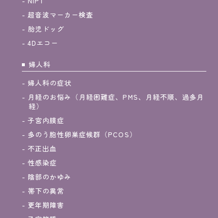
NIPT
超音波マーカー検査
胎児ドッグ
4Dエコー
婦人科
婦人科の症状
月経のお悩み（月経困難症、PMS、月経不順、過多月
経）
子宮内膜症
多のう胞性卵巣症候群（PCOS）
不正出血
性感染症
陰部のかゆみ
帯下の異常
更年期障害