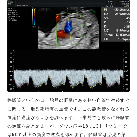
静脈管というのは、胎児の肝臓にある短い血管で生後すぐ
に閉じる、胎児期特有の血管です。この静脈管をながれる
血流に逆流がないかを調べます。正常児でも数％に静脈管
の逆流をみとめますが、ダウン症や18，13トリソミーで
は50％以上の頻度で逆流を認めます。静脈管は胎児の染