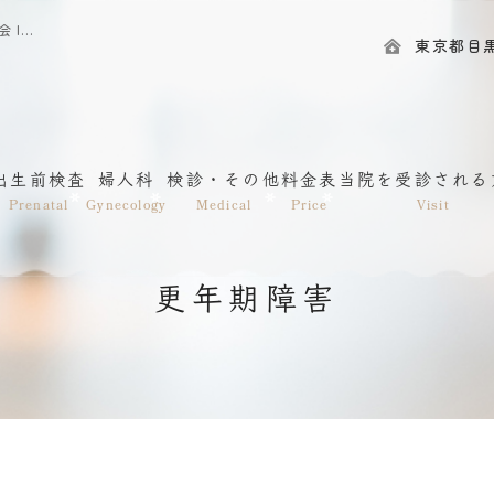
更年期障害｜渋谷・神泉｜目黒区の産婦人科｜一般社団法人愛和会 IRISレディースクリニック神泉
東京都目黒区
出生前検査
婦人科
検診・その他
料金表
当院を受診される
Prenatal
Gynecology
Medical
Price
Visit
更年期障害