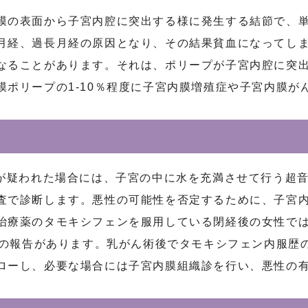
膜の表面から子宮内腔に突出する様に発生する結節で、
月経、過長月経の原因となり、その結果貧血になってし
なることがあります。それは、ポリープが子宮内腔に突
膜ポリープの1-10％程度に子宮内膜増殖症や子宮内膜が
われた場合には、子宮の中に水を充満させて行う超音波検査（
査で診断します。悪性の可能性を否定するために、子宮
治療薬のタモキシフェンを服用している閉経後の女性では、
たとの報告があります。乳がん術後でタモキシフェン内服歴
ローし、必要な場合には子宮内膜組織診を行い、悪性の