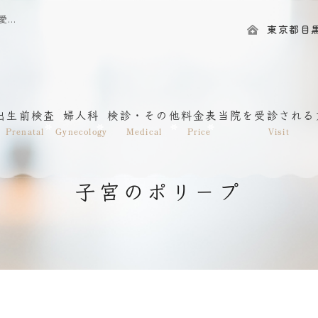
子宮のポリ－プ｜渋谷・神泉｜目黒区の産婦人科｜一般社団法人愛和会 IRISレディースクリニック神泉
東京都目黒区
出生前検査
婦人科
検診・その他
料金表
当院を受診される
Prenatal
Gynecology
Medical
Price
Visit
子宮のポリ－プ