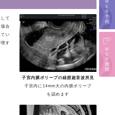
ＷＥＢ予約
として
る場合
れてい
が増す
ＷＥＢ問診
子宮内膜ポリープの経腟超音波所見
子宮内に14mm大の内膜ポリープ
を認めます